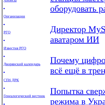
Анонсы
оборудовать р
Организации
Директор MySt
РГО
аватаром ИИ
Известия РГО
Почему цифро
Дворянский календарь
всё ещё в тре
СПб ДРК
Попытка свер
Генеалогический вестник
режима в Укр