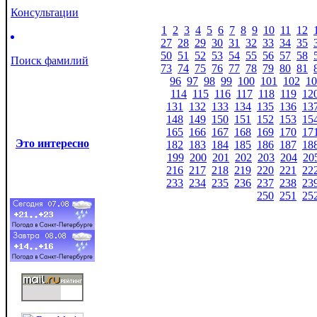
Консультации
1
2
3
4
5
6
7
8
9
10
11
12
27
28
29
30
31
32
33
34
35
50
51
52
53
54
55
56
57
58
Поиск фамилий
73
74
75
76
77
78
79
80
81
96
97
98
99
100
101
102
10
114
115
116
117
118
119
12
131
132
133
134
135
136
13
148
149
150
151
152
153
15
165
166
167
168
169
170
17
Это интересно
182
183
184
185
186
187
18
199
200
201
202
203
204
20
216
217
218
219
220
221
22
233
234
235
236
237
238
23
250
251
25