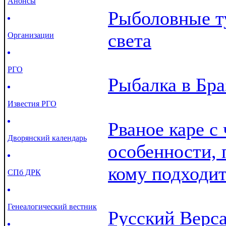
Анонсы
Рыболовные т
света
Организации
РГО
Рыбалка в Бр
Известия РГО
Рваное каре с 
Дворянский календарь
особенности,
кому подходи
СПб ДРК
Генеалогический вестник
Русский Верс