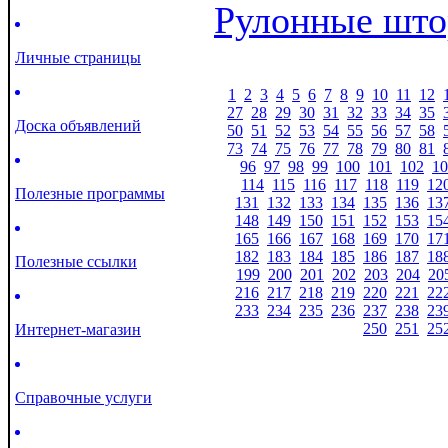
Рулонные што
Личные страницы
1
2
3
4
5
6
7
8
9
10
11
12
27
28
29
30
31
32
33
34
35
Доска объявлений
50
51
52
53
54
55
56
57
58
73
74
75
76
77
78
79
80
81
96
97
98
99
100
101
102
10
114
115
116
117
118
119
12
Полезные программы
131
132
133
134
135
136
13
148
149
150
151
152
153
15
165
166
167
168
169
170
17
182
183
184
185
186
187
18
Полезные ссылки
199
200
201
202
203
204
20
216
217
218
219
220
221
22
233
234
235
236
237
238
23
250
251
25
Интернет-магазин
Справочные услуги