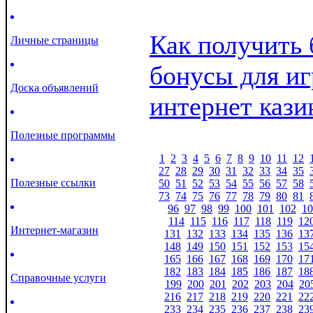
Как получить 
Личные страницы
бонусы для иг
Доска объявлений
интернет кази
Полезные программы
1
2
3
4
5
6
7
8
9
10
11
12
27
28
29
30
31
32
33
34
35
Полезные ссылки
50
51
52
53
54
55
56
57
58
73
74
75
76
77
78
79
80
81
96
97
98
99
100
101
102
10
114
115
116
117
118
119
12
Интернет-магазин
131
132
133
134
135
136
13
148
149
150
151
152
153
15
165
166
167
168
169
170
17
182
183
184
185
186
187
18
Справочные услуги
199
200
201
202
203
204
20
216
217
218
219
220
221
22
233
234
235
236
237
238
23