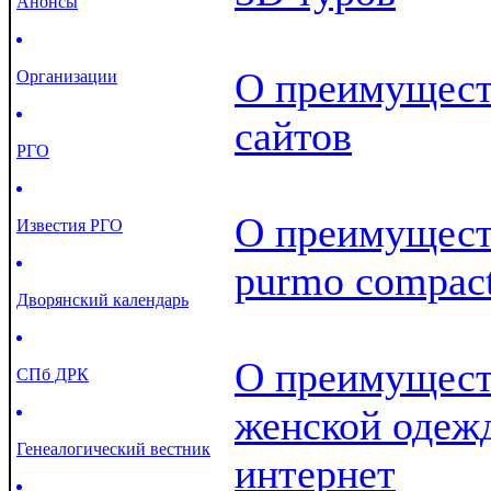
Анонсы
О преимущест
Организации
сайтов
РГО
О преимущест
Известия РГО
purmo compac
Дворянский календарь
О преимущест
СПб ДРК
женской одежд
Генеалогический вестник
интернет