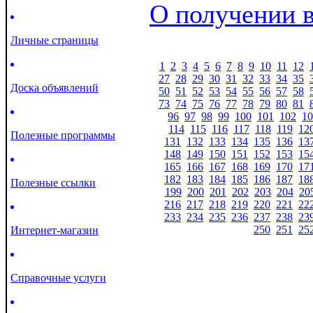
О получении 
Личные страницы
1
2
3
4
5
6
7
8
9
10
11
12
27
28
29
30
31
32
33
34
35
Доска объявлений
50
51
52
53
54
55
56
57
58
73
74
75
76
77
78
79
80
81
96
97
98
99
100
101
102
10
114
115
116
117
118
119
12
Полезные программы
131
132
133
134
135
136
13
148
149
150
151
152
153
15
165
166
167
168
169
170
17
182
183
184
185
186
187
18
Полезные ссылки
199
200
201
202
203
204
20
216
217
218
219
220
221
22
233
234
235
236
237
238
23
250
251
25
Интернет-магазин
Справочные услуги