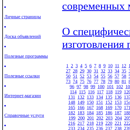
современных 
Личные страницы
О специфичес
Доска объявлений
изготовления 
Полезные программы
1
2
3
4
5
6
7
8
9
10
11
12
27
28
29
30
31
32
33
34
35
Полезные ссылки
50
51
52
53
54
55
56
57
58
73
74
75
76
77
78
79
80
81
96
97
98
99
100
101
102
10
114
115
116
117
118
119
12
Интернет-магазин
131
132
133
134
135
136
13
148
149
150
151
152
153
15
165
166
167
168
169
170
17
182
183
184
185
186
187
18
Справочные услуги
199
200
201
202
203
204
20
216
217
218
219
220
221
22
233
234
235
236
237
238
23