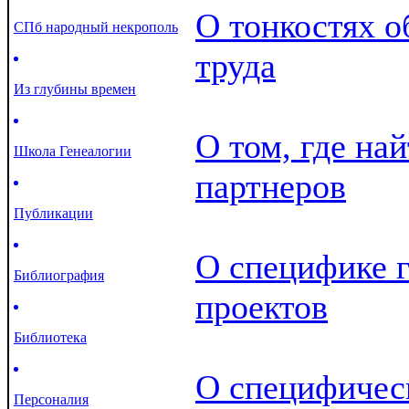
О тонкостях о
СПб народный некрополь
труда
Из глубины времен
О том, где най
Школа Генеалогии
партнеров
Публикации
О специфике г
Библиография
проектов
Библиотека
О специфичес
Персоналия