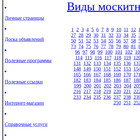
Виды москитн
Личные страницы
1
2
3
4
5
6
7
8
9
10
11
12
27
28
29
30
31
32
33
34
35
Доска объявлений
50
51
52
53
54
55
56
57
58
73
74
75
76
77
78
79
80
81
96
97
98
99
100
101
102
10
114
115
116
117
118
119
12
Полезные программы
131
132
133
134
135
136
13
148
149
150
151
152
153
15
165
166
167
168
169
170
17
182
183
184
185
186
187
18
Полезные ссылки
199
200
201
202
203
204
20
216
217
218
219
220
221
22
233
234
235
236
237
238
23
250
251
25
Интернет-магазин
Справочные услуги