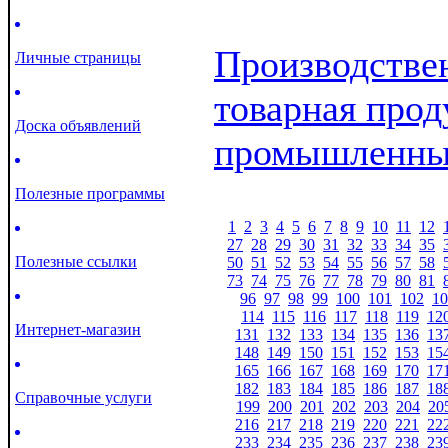
Производствен
Личные страницы
товарная прод
Доска объявлений
промышленны
Полезные программы
1
2
3
4
5
6
7
8
9
10
11
12
27
28
29
30
31
32
33
34
35
Полезные ссылки
50
51
52
53
54
55
56
57
58
73
74
75
76
77
78
79
80
81
96
97
98
99
100
101
102
10
114
115
116
117
118
119
12
Интернет-магазин
131
132
133
134
135
136
13
148
149
150
151
152
153
15
165
166
167
168
169
170
17
182
183
184
185
186
187
18
Справочные услуги
199
200
201
202
203
204
20
216
217
218
219
220
221
22
233
234
235
236
237
238
23