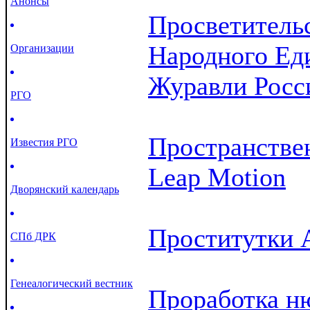
Анонсы
Просветитель
Народного Ед
Организации
Журавли Росс
РГО
Пространстве
Известия РГО
Leap Motion
Дворянский календарь
Проститутки А
СПб ДРК
Генеалогический вестник
Проработка н