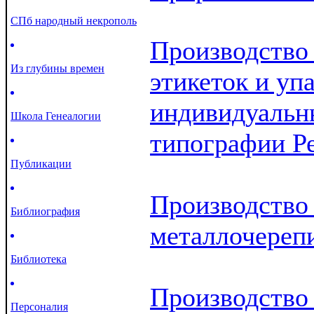
СПб народный некрополь
Производство
Из глубины времен
этикеток и уп
индивидуальн
Школа Генеалогии
типографии Р
Публикации
Производство
Библиография
металлочереп
Библиотека
Производство
Персоналия