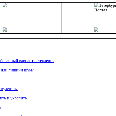
ебованный вариант остекления
ь или лишний шум?
о мужчины
нить и укрепить
а