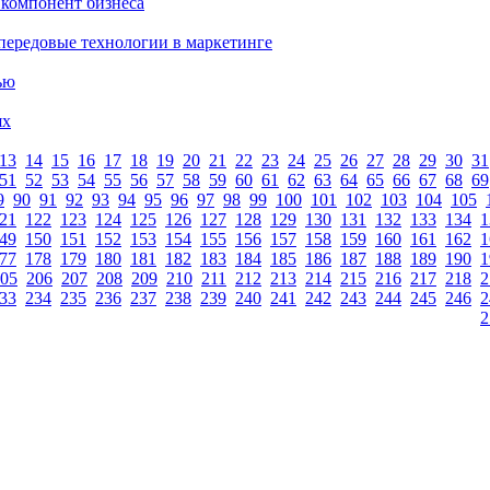
 компонент бизнеса
ередовые технологии в маркетинге
ью
ях
13
14
15
16
17
18
19
20
21
22
23
24
25
26
27
28
29
30
31
51
52
53
54
55
56
57
58
59
60
61
62
63
64
65
66
67
68
69
9
90
91
92
93
94
95
96
97
98
99
100
101
102
103
104
105
21
122
123
124
125
126
127
128
129
130
131
132
133
134
1
49
150
151
152
153
154
155
156
157
158
159
160
161
162
1
77
178
179
180
181
182
183
184
185
186
187
188
189
190
1
05
206
207
208
209
210
211
212
213
214
215
216
217
218
2
33
234
235
236
237
238
239
240
241
242
243
244
245
246
2
2