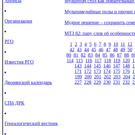
Анонсы
Мультитач стол как обязательный
Мультимедийные полы и прочие п
Организации
Мудрое решение – сохранить сем
МТЗ 82: пару слов об особенност
РГО
1
2
3
4
5
6
7
8
9
10
11
12
42
43
44
45
46
47
48
49
50
80
81
82
83
84
85
86
87
88
8
114
115
116
117
118
119
120
1
Известия РГО
143
144
145
146
147
148
1
171
172
173
174
175
176
1
199
200
201
202
203
204
2
227
228
229
230
231
232
2
Дворянский календарь
СПб ДРК
Генеалогический вестник