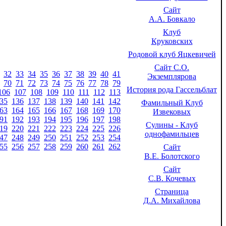
Сайт
А.А. Бовкало
Клуб
Круковских
Родовой клуб Яцкевичей
Сайт С.О.
32
33
34
35
36
37
38
39
40
41
Экземплярова
70
71
72
73
74
75
76
77
78
79
История рода Гассельблат
106
107
108
109
110
111
112
113
35
136
137
138
139
140
141
142
Фамильный Клуб
63
164
165
166
167
168
169
170
Извековых
91
192
193
194
195
196
197
198
Сулины - Клуб
19
220
221
222
223
224
225
226
однофамильцев
47
248
249
250
251
252
253
254
55
256
257
258
259
260
261
262
Сайт
В.Е. Болотского
Сайт
С.В. Кочевых
Страница
Д.А. Михайлова