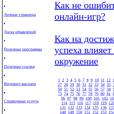
Как не ошиби
онлайн-игр?
Личные страницы
Доска объявлений
Как на дости
успеха влияе
Полезные программы
окружение
Полезные ссылки
1
2
3
4
5
6
7
8
9
10
11
12
Интернет-магазин
27
28
29
30
31
32
33
34
35
50
51
52
53
54
55
56
57
58
73
74
75
76
77
78
79
80
81
96
97
98
99
100
101
102
10
Справочные услуги
114
115
116
117
118
119
12
131
132
133
134
135
136
13
148
149
150
151
152
153
15