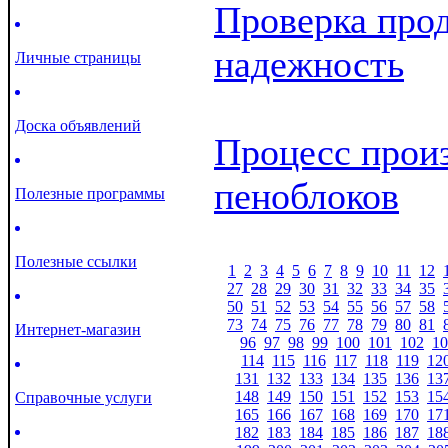
Проверка прод
надежность
Личные страницы
Доска объявлений
Процесс прои
пеноблоков
Полезные программы
Полезные ссылки
1
2
3
4
5
6
7
8
9
10
11
12
27
28
29
30
31
32
33
34
35
50
51
52
53
54
55
56
57
58
73
74
75
76
77
78
79
80
81
Интернет-магазин
96
97
98
99
100
101
102
10
114
115
116
117
118
119
12
131
132
133
134
135
136
13
148
149
150
151
152
153
15
Справочные услуги
165
166
167
168
169
170
17
182
183
184
185
186
187
18