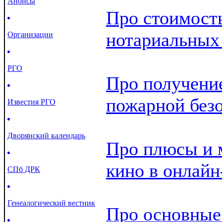
Анонсы
Про стоимость
нотариальных
Организации
РГО
Про получение
пожарной без
Известия РГО
Дворянский календарь
Про плюсы и 
кино в онлай
СПб ДРК
Генеалогический вестник
Про основные