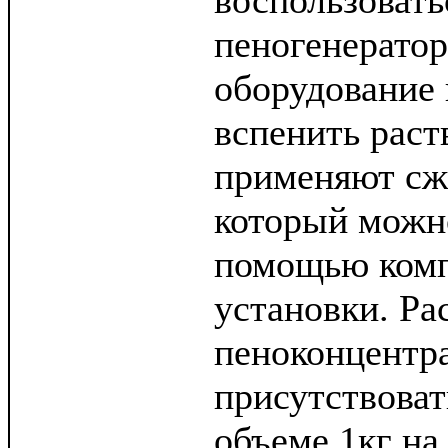
воспользовать
пеногенератор
оборудование 
вспенить раст
применяют сж
который можн
помощью ком
установки. Р
пеноконцентр
присутствоват
объеме 1кг на