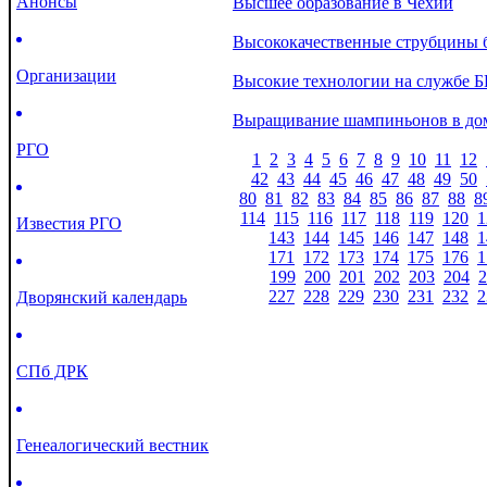
Анонсы
Высшее образование в Чехии
Высококачественные струбцины 
Организации
Высокие технологии на службе 
Выращивание шампиньонов в до
РГО
1
2
3
4
5
6
7
8
9
10
11
12
42
43
44
45
46
47
48
49
50
80
81
82
83
84
85
86
87
88
8
114
115
116
117
118
119
120
1
Известия РГО
143
144
145
146
147
148
1
171
172
173
174
175
176
1
199
200
201
202
203
204
2
227
228
229
230
231
232
2
Дворянский календарь
СПб ДРК
Генеалогический вестник