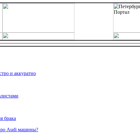
тро и аккуратно
алистами
я брака
про Audi машины?