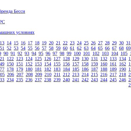
бренда Бесси
БРС
машних условиях
13
14
15
16
17
18
19
20
21
22
23
24
25
26
27
28
29
30
31
51
52
53
54
55
56
57
58
59
60
61
62
63
64
65
66
67
68
69
9
90
91
92
93
94
95
96
97
98
99
100
101
102
103
104
105
21
122
123
124
125
126
127
128
129
130
131
132
133
134
1
49
150
151
152
153
154
155
156
157
158
159
160
161
162
1
77
178
179
180
181
182
183
184
185
186
187
188
189
190
1
05
206
207
208
209
210
211
212
213
214
215
216
217
218
2
33
234
235
236
237
238
239
240
241
242
243
244
245
246
2
2