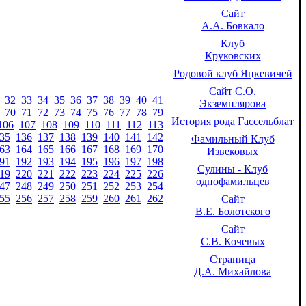
Сайт
А.А. Бовкало
Клуб
Круковских
Родовой клуб Яцкевичей
Сайт С.О.
32
33
34
35
36
37
38
39
40
41
Экземплярова
70
71
72
73
74
75
76
77
78
79
История рода Гассельблат
106
107
108
109
110
111
112
113
35
136
137
138
139
140
141
142
Фамильный Клуб
63
164
165
166
167
168
169
170
Извековых
91
192
193
194
195
196
197
198
Сулины - Клуб
19
220
221
222
223
224
225
226
однофамильцев
47
248
249
250
251
252
253
254
55
256
257
258
259
260
261
262
Сайт
В.Е. Болотского
Сайт
С.В. Кочевых
Страница
Д.А. Михайлова