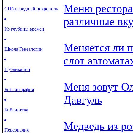
Меню рестора
СПб народный некрополь
различные вк
Из глубины времен
Меняется ли п
Школа Генеалогии
слот автомата
Публикации
Меня зовут Ол
Библиография
Давгуль
Библиотека
Медведь из ро
Персоналия