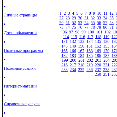
1
2
3
4
5
6
7
8
9
10
11
12
Личные страницы
27
28
29
30
31
32
33
34
35
50
51
52
53
54
55
56
57
58
73
74
75
76
77
78
79
80
81
96
97
98
99
100
101
102
10
Доска объявлений
114
115
116
117
118
119
12
131
132
133
134
135
136
13
148
149
150
151
152
153
15
Полезные программы
165
166
167
168
169
170
17
182
183
184
185
186
187
18
199
200
201
202
203
204
20
216
217
218
219
220
221
22
Полезные ссылки
233
234
235
236
237
238
23
250
251
25
Интернет-магазин
Справочные услуги