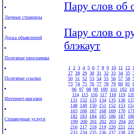
Пару слов об 
Личные страницы
Пару слов о 
Доска объявлений
блэкаут
Полезные программы
1
2
3
4
5
6
7
8
9
10
11
12
27
28
29
30
31
32
33
34
35
Полезные ссылки
50
51
52
53
54
55
56
57
58
73
74
75
76
77
78
79
80
81
96
97
98
99
100
101
102
10
114
115
116
117
118
119
12
Интернет-магазин
131
132
133
134
135
136
13
148
149
150
151
152
153
15
165
166
167
168
169
170
17
182
183
184
185
186
187
18
Справочные услуги
199
200
201
202
203
204
20
216
217
218
219
220
221
22
233
234
235
236
237
238
23