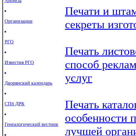
Анонсы
Печати и шта
секреты изгот
Организации
РГО
Печать листов
способ реклам
Известия РГО
услуг
Дворянский календарь
Печать катало
СПб ДРК
особенности 
Генеалогический вестник
лучшей орган