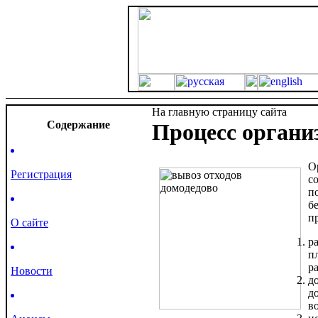
На главную страницу сайта
Cодержание
Процесс органи
О
Регистрация
с
п
б
п
О сайте
р
п
р
Новости
д
д
в