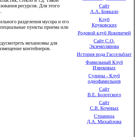
пластик, стекло и т.д. Такой
зования ресурсов. Для этого
Сайт
.
А.А. Бовкало
Клуб
льного разделения мусора и его
Круковских
 специальные пункты приема или
Родовой клуб Яцкевичей
Сайт С.О.
едусмотреть механизмы для
Экземплярова
азмещение контейнеров.
История рода Гассельблат
Фамильный Клуб
Извековых
Сулины - Клуб
однофамильцев
Сайт
В.Е. Болотского
Сайт
С.В. Кочевых
Страница
Д.А. Михайлова