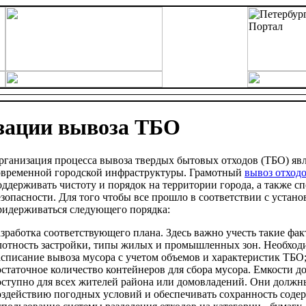
зации вывоза ТБО
рганизация процесса вывоза твердых бытовых отходов (ТБО) яв
овременной городской инфраструктуры. Грамотный
вывоз отход
оддерживать чистоту и порядок на территории города, а также с
езопасности. Для того чтобы все прошло в соответствии с уста
ридерживаться следующего порядка:
азработка соответствующего плана. Здесь важно учесть такие фак
лотность застройки, типы жилых и промышленных зон. Необход
асписание вывоза мусора с учетом объемов и характеристик ТБО
остаточное количество контейнеров для сбора мусора. Емкости 
оступно для всех жителей района или домовладений. Они должн
оздействию погодных условий и обеспечивать сохранность соде