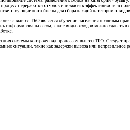
спользование системы разделения отходов на категории - бумагу, 
 процесс переработки отходов и повысить эффективность исполь
оответствующие контейнеры для сбора каждой категории отходов
оцесса вывоза ТБО является обучение населения правилам прави
ть информированы о том, какие виды отходов можно сдавать в
ботке.
зация системы контроля над процессом вывоза ТБО. Следует пр
емные ситуации, такие как задержки вывоза или неправильное р