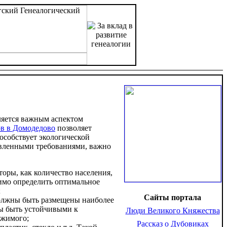
ляется важным аспектом
ов в Домодедово
позволяет
пособствует экологической
новленными требованиями, важно
торы, как количество населения,
имо определить оптимальное
;
Сайты портала
должны быть размещены наиболее
ы быть устойчивыми к
Люди Великого Княжества
ржимого;
Рассказ о Дубовиках