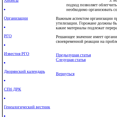
и
Анонсы
подход позволяет облегчить
необходимо организовать с
Организации
Важным аспектом организации пр
утилизации. Горожане должны бы
какие материалы подлежат перера
РГО
Решающее значение имеет органи
своевременной реакции на пробл
Известия РГО
Предыдущая статья
Следущая статья
Дворянский календарь
Вернуться
СПб ДРК
Генеалогический вестник