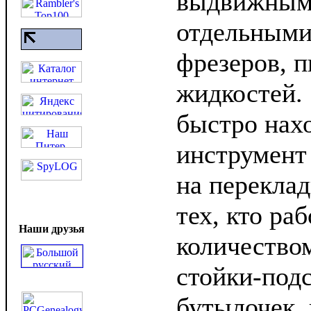
выдвижным
отдельными
фрезеров, п
жидкостей.
быстро нах
инструмент 
на перекла
тех, кто ра
Наши друзья
количество
стойки-подс
бутылочек,