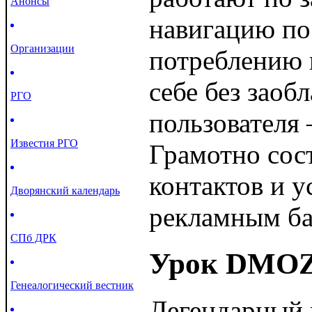
Анонсы
навигацию по
Организации
потреблению 
себе без зао
РГО
пользователя
Известия РГО
Грамотно со
контактов и 
Дворянский календарь
рекламным ба
СПб ДРК
Урок DMOZ
Генеалогический вестник
Легендарный п