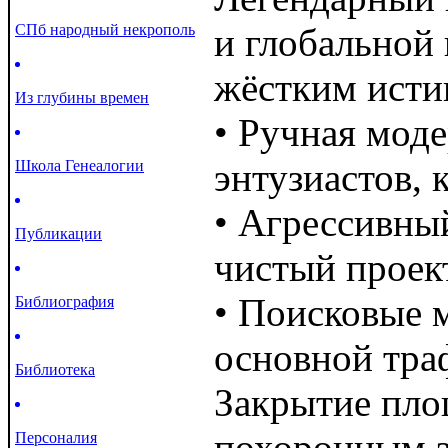
СПб народный некрополь
и глобальной
жёстким исти
Из глубины времен
• Ручная мод
энтузиастов, 
Школа Генеалогии
• Агрессивный
Публикации
чистый проект
• Поисковые 
Библиография
основной траф
Библиотека
Закрытие пло
похоронным з
Персоналия