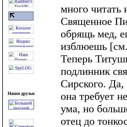
много читать 
Священное Пи
обрящь мед, еш
изблюешь [см.:
Теперь Титуш
подлинник свя
Сирского. Да, 
она требует н
Наши друзья
ума, но больш
отец до тонко