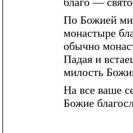
благо — свято
По Божией мил
монастыре бл
обычно монас
Падая и встае
милость Божи
На все ваше 
Божие благосл