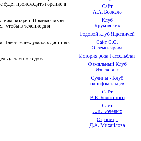
е будет происходить горение и
Сайт
А.А. Бовкало
Клуб
ством батарей. Помимо такой
Круковских
л, чтобы в течение дня
Родовой клуб Яцкевичей
Сайт С.О.
. Такой успех удалось достичь с
Экземплярова
История рода Гассельблат
ельца частного дома.
Фамильный Клуб
Извековых
Сулины - Клуб
однофамильцев
Сайт
В.Е. Болотского
Сайт
С.В. Кочевых
Страница
Д.А. Михайлова