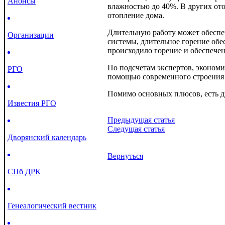
Анонсы
влажностью до 40%. В других ото
отопление дома.
Длительную работу может обеспе
Организации
системы, длительное горение обе
происходило горение и обеспечен
По подсчетам экспертов, экономия
РГО
помощью современного строения 
Помимо основных плюсов, есть др
Известия РГО
Предыдущая статья
Следущая статья
Дворянский календарь
Вернуться
СПб ДРК
Генеалогический вестник