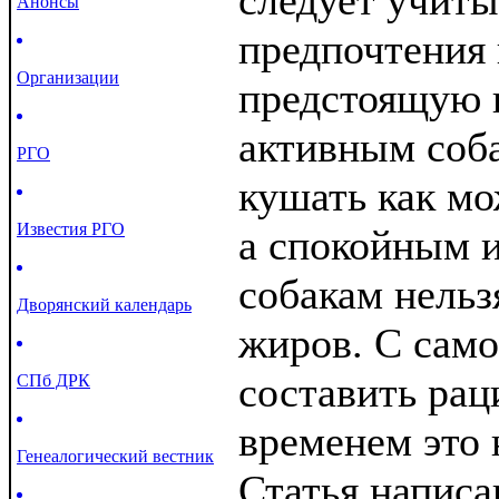
следует учиты
Анонсы
предпочтения 
Организации
предстоящую н
активным соб
РГО
кушать как мо
Известия РГО
а спокойным 
собакам нельз
Дворянский календарь
жиров. С само
составить рац
СПб ДРК
временем это 
Генеалогический вестник
Статья написа