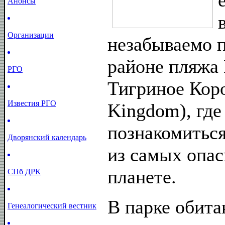
Анонсы
Организации
незабываемо п
районе пляжа 
РГО
Тигриное Коро
Известия РГО
Kingdom), гд
познакомитьс
Дворянский календарь
из самых опа
планете.
СПб ДРК
В парке обита
Генеалогический вестник