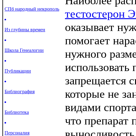
Наиболее рас
СПб народный некрополь
тестостерон Э
оказывает нуж
Из глубины времен
помогает нар
нужного разме
Школа Генеалогии
использовать 
Публикации
запрещается с
которые не з
Библиография
видами спорта
Библиотека
что препарат
выносливость 
Персоналия