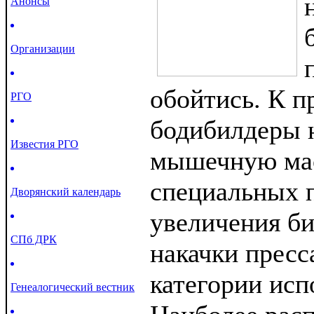
Анонсы
Организации
обойтись. К п
РГО
бодибилдеры н
Известия РГО
мышечную мас
специальных п
Дворянский календарь
увеличения би
СПб ДРК
накачки пресс
категории исп
Генеалогический вестник