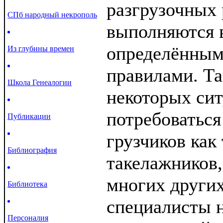
разгрузочных 
СПб народный некрополь
выполняются в
определённым
Из глубины времен
правилами. Та
Школа Генеалогии
некоторых си
потребоваться
Публикации
грузчиков как
Библиография
такелажников,
многих други
Библиотека
специалисты н
Персоналия