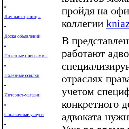
пройдя на оф
Личные страницы
коллегии
knia
Доска объявлений
В представле
работают адво
Полезные программы
специализиру
отраслях прав
Полезные ссылки
учетом специ
Интернет-магазин
конкретного д
адвоката нуж
Справочные услуги