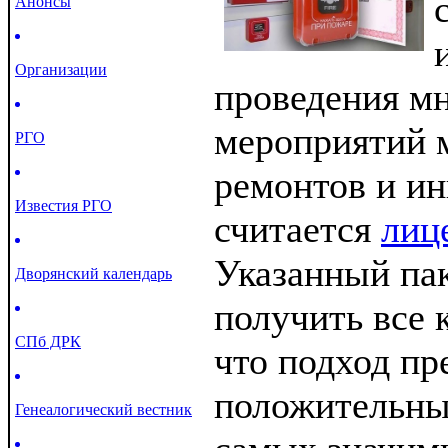
Анонсы
Организации
проведения м
мероприятий 
РГО
ремонтов и ин
Известия РГО
считается
лиц
Указанный па
Дворянский календарь
получить все 
СПб ДРК
что подход пр
положительны
Генеалогический вестник