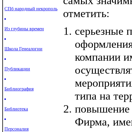
самых значим
СПб народный некрополь
отметить:
серьезные 
Из глубины времен
оформления 
Школа Генеалогии
компании и
осуществля
Публикации
мероприяти
Библиография
типа на тер
повышение 
Библиотека
Фирма, име
Персоналия