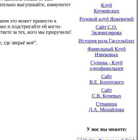
зательно выгуливайте, иммунитет
Клуб
Круковских
Родовой клуб Яцкевичей
йшем это может привести к
ке и подстригайте ей когти-
Сайт С.О.
твете за тех, кого мы приручили!
Экземплярова
История рода Гассельблат
 где зверьё моё".
Фамильный Клуб
Извековых
Сулины - Клуб
однофамильцев
Сайт
В.Е. Болотского
Сайт
С.В. Кочевых
Страница
Д.А. Михайлова
У нас вы можете: