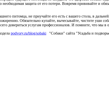
о необходимая защита от его потери. Вовремя прививайте и обя
шнего питомца, не приучайте его есть с вашего стола, в дальне
 ожирению. Обязательно купайте, вычесывайте, чистите уши соба
всего довериться услугам профессионалов. И помните, что мы в о
аздела
podvory.ru/blog/sobaki
"Собаки" сайта "Усадьба и подворье,