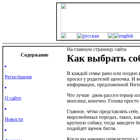
На главную страницу сайта
Cодержание
Как выбрать соб
В каждой семье рано или поздно
Регистрация
просил у родителей щеночка. И в
информации, предложенной Инте
Что лучше джек-рассел-терьер или
О сайте
мопсики, конечно. Голова просто 
Главное, чётко представлять себе
миролюбивых породах, таких, как
Новости
крупную собаку, тогда заведите б
подойдёт щенок бигля.
Когда вы наконец определитесь с 