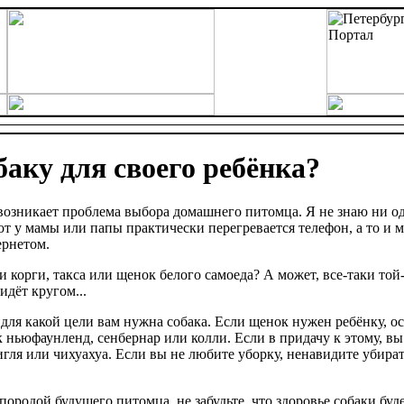
аку для своего ребёнка?
 возникает проблема выбора домашнего питомца. Я не знаю ни о
от у мамы или папы практически перегревается телефон, а то и 
рнетом.
 корги, такса или щенок белого самоеда? А может, все-таки той-
идёт кругом...
, для какой цели вам нужна собака. Если щенок нужен ребёнку, о
 ньюфаунленд, сенбернар или колли. Если в придачу к этому, вы
игля или чихуахуа. Если вы не любите уборку, ненавидите убират
породой будущего питомца, не забудьте, что здоровье собаки будет