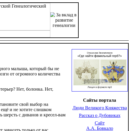
дного малыша, который бы не
мозги от огромного количества
терьер? Нет, болонка. Нет,
Сайты портала
становите свой выбор на
Люди Великого Княжества
 ещё и не хотите слишком
ь шерсть с диванов и кресел-вам
Рассказ о Дубовиках
Сайт
А.А. Бовкало
 зависеть только от вас.