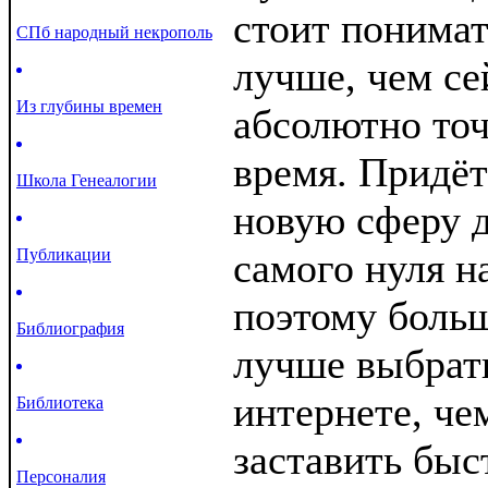
стоит понимат
СПб народный некрополь
лучше, чем се
Из глубины времен
абсолютно то
время. Придёт
Школа Генеалогии
новую сферу д
Публикации
самого нуля н
поэтому боль
Библиография
лучше выбрать
интернете, че
Библиотека
заставить быс
Персоналия