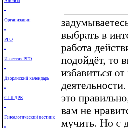
Анонсы
задумываетесь
Организации
выбрать в инт
РГО
работа действ
подойдёт, то 
Известия РГО
избавиться о
Дворянский календарь
деятельности.
это правильно
СПб ДРК
вам не нравитс
Генеалогический вестник
мучить. Но с 