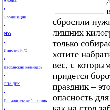
Анонсы
Организации
сбросили нуж
лишних килогр
РГО
только собира
Известия РГО
хотите набра
вес, с которы
Дворянский календарь
придется боро
праздник – эт
СПб ДРК
опасность для
Генеалогический вестник
как на стол з