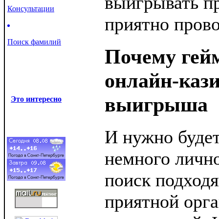
выигрывать пр
Консультации
приятно прово
Поиск фамилий
Почему гей
онлайн-кази
выигрыша
Это интересно
И нужно будет
немного лично
поиск подходя
приятной орга