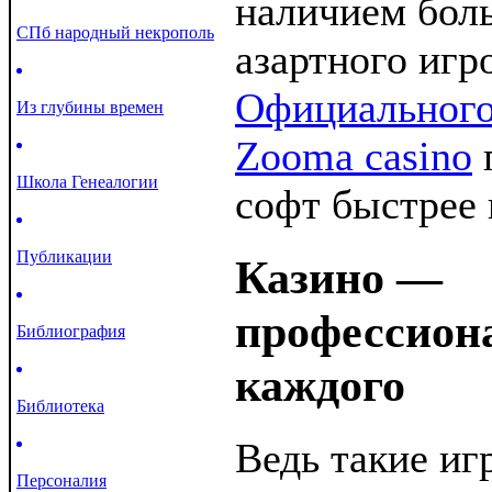
наличием бол
СПб народный некрополь
азартного игр
Официального
Из глубины времен
Zooma casino
Школа Генеалогии
софт быстрее 
Публикации
Казино —
профессион
Библиография
каждого
Библиотека
Ведь такие иг
Персоналия