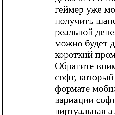
геймер уже мо
получить шан
реальной ден
можно будет д
короткий про
Обратите вним
софт, который
формате моби
вариации софт
виртуальная а