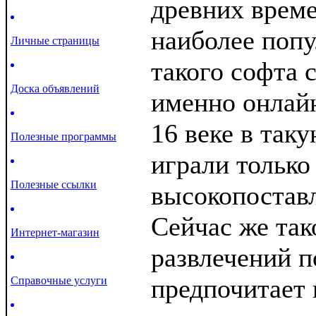
древних време
наиболее поп
Личные страницы
такого софта 
Доска объявлений
именно онлайн
16 веке в так
Полезные программы
играли только
Полезные ссылки
высокопостав
Сейчас же так
Интернет-магазин
развлечений п
предпочитает 
Справочные услуги