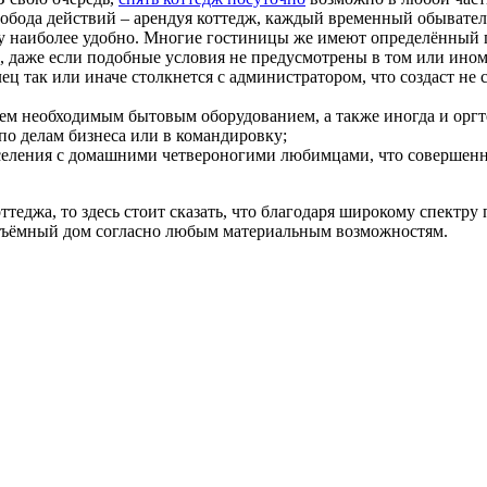
вобода действий – арендуя коттедж, каждый временный обывател
ему наиболее удобно. Многие гостиницы же имеют определённый 
, даже если подобные условия не предусмотрены в том или ином 
лец так или иначе столкнется с администратором, что создаст н
ем необходимым бытовым оборудованием, а также иногда и оргте
по делам бизнеса или в командировку;
селения с домашними четвероногими любимцами, что совершенно
ттеджа, то здесь стоит сказать, что благодаря широкому спектру
 съёмный дом согласно любым материальным возможностям.