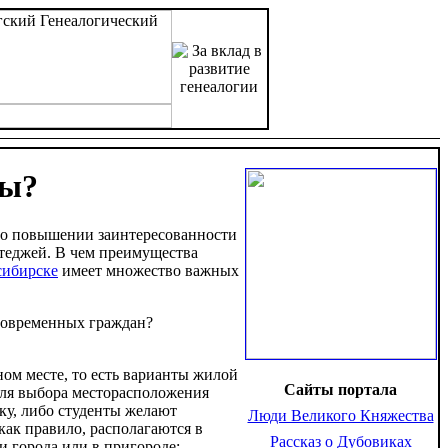
сы?
т о повышении заинтересованности
ттеджей. В чем преимущества
сибирске
имеет множество важных
 современных граждан?
ом месте, то есть варианты жилой
Сайты портала
для выбора месторасположения
у, либо студенты желают
Люди Великого Княжества
как правило, располагаются в
Рассказ о Дубовиках
 города или в пригороде;