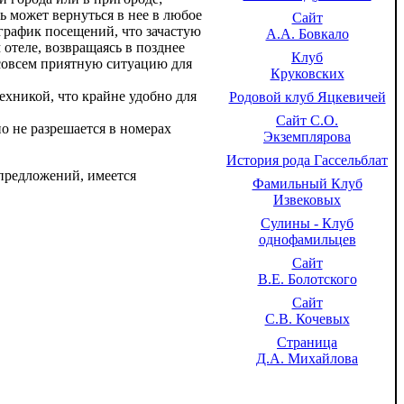
ь может вернуться в нее в любое
Сайт
график посещений, что зачастую
А.А. Бовкало
отеле, возвращаясь в позднее
Клуб
е совсем приятную ситуацию для
Круковских
хникой, что крайне удобно для
Родовой клуб Яцкевичей
Сайт С.О.
 не разрешается в номерах
Экземплярова
История рода Гассельблат
 предложений, имеется
Фамильный Клуб
Извековых
Сулины - Клуб
однофамильцев
Сайт
В.Е. Болотского
Сайт
С.В. Кочевых
Страница
Д.А. Михайлова