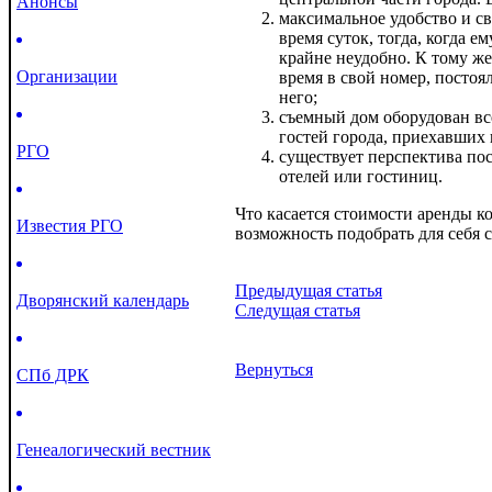
Анонсы
максимальное удобство и с
время суток, тогда, когда 
крайне неудобно. К тому же
Организации
время в свой номер, постоя
него;
съемный дом оборудован вс
гостей города, приехавших 
РГО
существует перспектива по
отелей или гостиниц.
Что касается стоимости аренды ко
Известия РГО
возможность подобрать для себя
Предыдущая статья
Дворянский календарь
Следущая статья
Вернуться
СПб ДРК
Генеалогический вестник