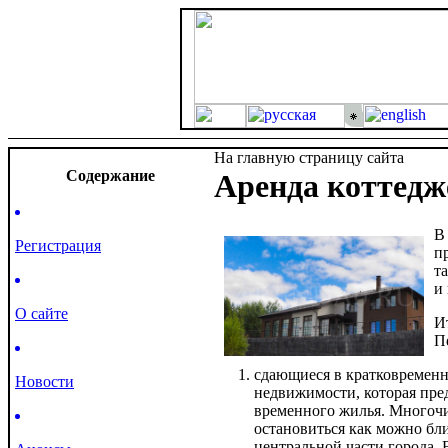
На главную страницу сайта
Cодержание
Аренда коттедж
В
Регистрация
п
т
и
О сайте
И
П
сдающиеся в кратковременну
Новости
недвижимости, которая пре
временного жилья. Многочи
остановиться как можно бли
центральной части города. 