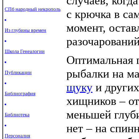
случаев, когд
СПб народный некрополь
с крючка в са
момент, остав
Из глубины времен
разочарований
Школа Генеалогии
Оптимальная 
рыбалки на м
Публикации
щуку
и други
Библиография
хищников – от
меньшей глуб
Библиотека
нет – на спин
Персоналия