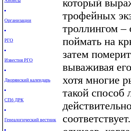
который выраж
Анонсы
трофейных эк
Организации
троллингом –
поймать на кр
РГО
затем померит
Известия РГО
вываживая его
хотя многие р
Дворянский календарь
такой способ 
СПб ДРК
действительно
соответствует
Генеалогический вестник