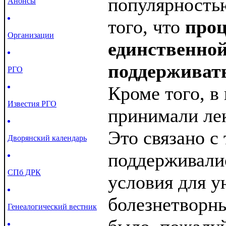
популярностью
Анонсы
того, что
проц
Организации
единственно
поддерживать
РГО
Кроме того, в
Известия РГО
принимали лек
Это связано с 
Дворянский календарь
поддерживали
СПб ДРК
условия для 
болезнетворны
Генеалогический вестник