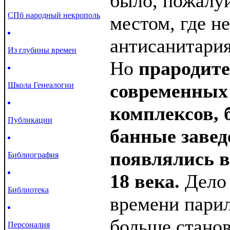
было, пожалу
СПб народный некрополь
местом, где н
антисанитария
Из глубины времен
Но
прародит
современных
Школа Генеалогии
комплексов, 
Публикации
банные завед
появлялись в
Библиография
18 века.
Дело 
Библиотека
времени парил
больше стано
Персоналия