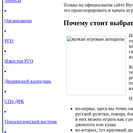
Анонсы
Только на официальном сайте Ву
это проигнорировать и начать игр
Организации
Почему стоит выбра
Н
РГО
о
и
г
к
Известия РГО
К
т
р
Дворянский календарь
п
к
Н
СПб ДРК
во-первы, здесь вы точно н
русской рулетки, покера, бл
в них можно играть как с р
Генеалогический вестник
джекпота или куша;
во-вторых, тут красивый д