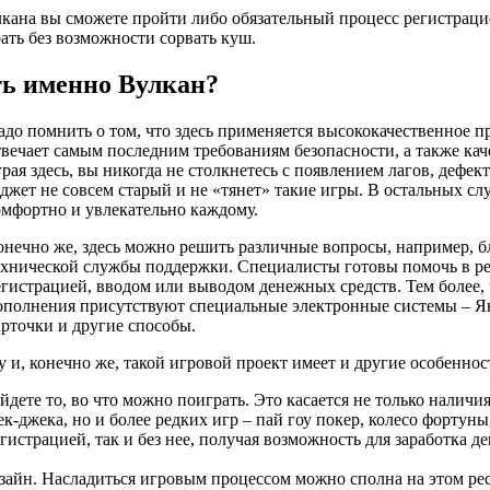
лкана вы сможете пройти либо обязательный процесс регистрац
ать без возможности сорвать куш.
ть именно Вулкан?
адо помнить о том, что здесь применяется высококачественное 
твечает самым последним требованиям безопасности, а также кач
грая здесь, вы никогда не столкнетесь с появлением лагов, дефек
аджет не совсем старый и не «тянет» такие игры. В остальных сл
омфортно и увлекательно каждому.
онечно же, здесь можно решить различные вопросы, например, 
ехнической службы поддержки. Специалисты готовы помочь в р
егистрацией, вводом или выводом денежных средств. Тем более, 
ополнения присутствуют специальные электронные системы – Ян
арточки и другие способы.
у и, конечно же, такой игровой проект имеет и другие особеннос
айдете то, во что можно поиграть. Это касается не только налич
ек-джека, но и более редких игр – пай гоу покер, колесо фортун
егистрацией, так и без нее, получая возможность для заработка д
изайн. Насладиться игровым процессом можно сполна на этом ре