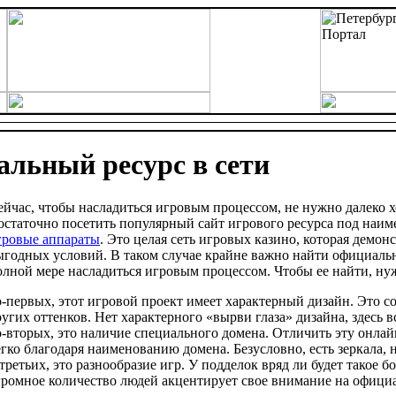
альный ресурс в сети
ейчас, чтобы насладиться игровым процессом, не нужно далеко хо
остаточно посетить популярный сайт игрового ресурса под наи
гровые аппараты
. Это целая сеть игровых казино, которая демо
ыгодных условий. В таком случае крайне важно найти официаль
олной мере насладиться игровым процессом. Чтобы ее найти, ну
о-первых, этот игровой проект имеет характерный дизайн. Это с
ругих оттенков. Нет характерного «вырви глаза» дизайна, здесь в
о-вторых, это наличие специального домена. Отличить эту онла
егко благодаря наименованию домена. Безусловно, есть зеркала, 
-третьих, это разнообразие игр. У подделок вряд ли будет такое 
громное количество людей акцентирует свое внимание на официа