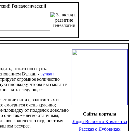
дить, что-то посещать.
менованием Вулкан -
вулкан
нстрирует огромное количество
ную площадку, чтобы вы смогли в
жно знать следующее:
очетание синих, золотистых и
се смотрится очень красиво;
йн-площадку от подделок довольно
Сайты портала
но они также легко отличимы;
большое количество игр, поэтому
Люди Великого Княжества
льном ресурсе.
Рассказ о Дубовиках