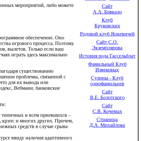
ионных мероприятий, либо можете
Сайт
А.А. Бовкало
Клуб
Круковских
Родовой клуб Яцкевичей
программное обеспечение. Оно
Сайт С.О.
ества игрового процесса. Поэтому
Экземплярова
тов, вылетов. Только если ваш
учаях играть здесь максимально
История рода Гассельблат
Фамильный Клуб
Извековых
благодаря существованию
ешении проблемы, связанной с
Сулины - Клуб
что для их вывода или
однофамильцев
декс, Вебмани, банковские
Сайт
В.Е. Болотского
ти:
Сайт
С.В. Кочевых
ия типичных и всем приевшихся –
Страница
ы, крэпс и многих других. Причем,
Д.А. Михайлова
енежных средств в случае срыва
сурсе ввиду наличия адаптивного