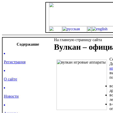
На главную страницу сайта
Cодержание
Вулкан – офици
С
Регистрация
Д
и
в
п
О сайте
в
д
в
Новости
л
в
о