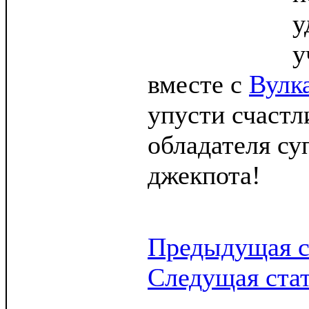
у
у
вместе с
Вулк
упусти счаст
обладателя су
джекпота!
Предыдущая с
Следущая ста