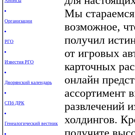
для настоящих
Анонсы
Мы стараемся 
Организации
возможное, ч
получил истин
РГО
от игровых ав
Известия РГО
карточных рас
онлайн предс
Дворянский календарь
ассортимент 
развлечений 
СПб ДРК
холдингов. Кр
Генеалогический вестник
получите выс