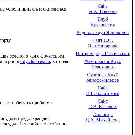
Сайт
 не успели привять и окислиться.
А.А. Бовкало
Клуб
Круковских
Родовой клуб Яцкевичей
Сайт С.О.
сорту.
Экземплярова
История рода Гассельблат
шку зеленого чая с фруктовым
Фамильный Клуб
за игрой в
city club casino
, которая
Извековых
Сулины - Клуб
однофамильцев
Сайт
В.Е. Болотского
Сайт
огает избежать проблем с
С.В. Кочевых
Страница
 сосуды и предотвращает
Д.А. Михайлова
 сосуды. Это свойство особенно