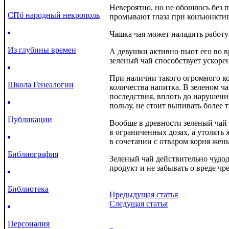
Невероятно, но не обошлось без 
СПб народный некрополь
промывают глаза при конъюнктив
Чашка чая может наладить работу
Из глубины времен
А девушки активно пьют его во в
зеленый чай способствует ускоре
При наличии такого огромного кол
Школа Генеалогии
количества напитка. В зеленом ч
последствия, вплоть до нарушени
пользу, не стоит выпивать более т
Публикации
Вообще в древности зеленый чай 
в ограниченных дозах, а утолять
в сочетании с отваром корня жен
Библиография
Зеленый чай действительно чудо
продукт и не забывать о вреде чр
Библиотека
Предыдущая статья
Следущая статья
Персоналия