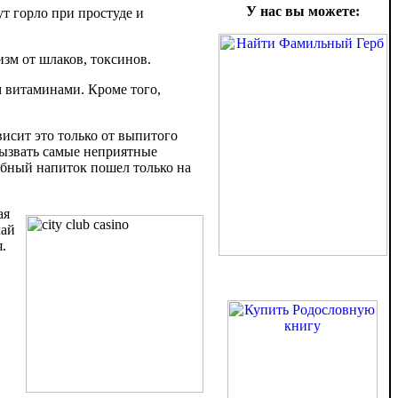
У нас вы можете:
т горло при простуде и
зм от шлаков, токсинов.
м витаминами. Кроме того,
висит это только от выпитого
вызвать самые неприятные
ебный напиток пошел только на
ая
чай
.