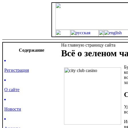
На главную страницу сайта
Cодержание
Всё о зеленом ч
Б
Регистрация
к
в
х
О сайте
С
У
Новости
в
И
в