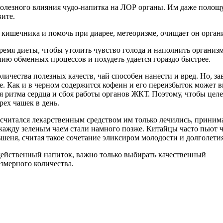
полезного влияния чудо-напитка на ЛОР органы. Им даже полощу
ите.
 кишечника и помочь при диарее, метеоризме, очищает он органи
ремя диеты, чтобы утолить чувство голода и наполнить организ
нию обменных процессов и похудеть удается гораздо быстрее.
ичества полезных качеств, чай способен нанести и вред. Но, за
ае. Как и в черном содержится кофеин и его переизбыток может 
я ритма сердца и сбоя работы органов ЖКТ. Поэтому, чтобы цел
рех чашек в день.
считался лекарственным средством им только лечились, приним
 жажду зеленым чаем стали намного позже. Китайцы часто пьют 
ьшеня, считая такое сочетание эликсиром молодости и долголетия
действенный напиток, важно только выбирать качественный
езмерного количества.