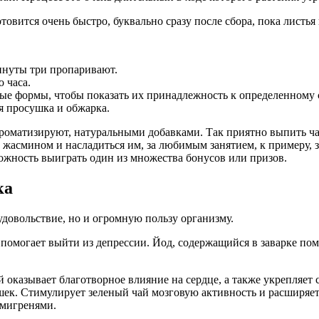
отовится очень быстро, буквально сразу после сбора, пока листья
минуты три пропаривают.
 часа.
ые формы, чтобы показать их принадлежность к определенному 
я просушка и обжарка.
ароматизируют, натуральными добавками. Так приятно выпить ча
с жасмином и насладиться им, за любимым занятием, к примеру, 
ожность выиграть один из множества бонусов или призов.
ка
удовольствие, но и огромную пользу организму.
помогает выйти из депрессии. Йод, содержащийся в заварке пом
й оказывает благотворное влияние на сердце, а также укрепляет
ек. Стимулирует зеленый чай мозговую активность и расширяет
т мигренями.