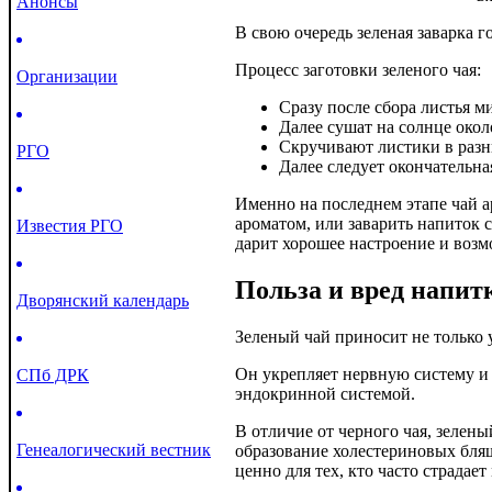
Анонсы
В свою очередь зеленая заварка г
Процесс заготовки зеленого чая:
Организации
Сразу после сбора листья 
Далее сушат на солнце около
Скручивают листики в разн
РГО
Далее следует окончательна
Именно на последнем этапе чай 
ароматом, или заварить напиток 
Известия РГО
дарит хорошее настроение и возм
Польза и вред напит
Дворянский календарь
Зеленый чай приносит не только 
Он укрепляет нервную систему и 
СПб ДРК
эндокринной системой.
В отличие от черного чая, зелены
Генеалогический вестник
образование холестериновых бляш
ценно для тех, кто часто страдае