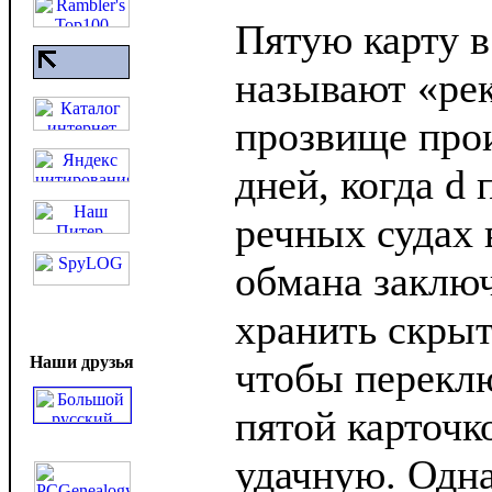
Пятую карту в
называют «реко
прозвище прои
дней, когда d 
речных судах 
обмана заключ
хранить скрыт
Наши друзья
чтобы переклю
пятой карточк
удачную. Одн