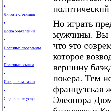
политический 
Личные страницы
Но играть пре
Доска объявлений
мужчины. Вы 
что это совре
Полезные программы
которое возво
вершину блэк
Полезные ссылки
покера. Тем н
Интернет-магазин
французская 
Элеонора Дюм
Справочные услуги
блэкджек в К