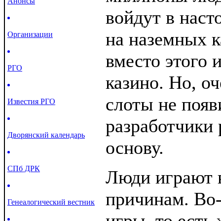
Анонсы
войдут в наст
на наземных к
Организации
вместо этого 
РГО
казино. Но, о
слоты не появ
Известия РГО
разработчики 
Дворянский календарь
основу.
СПб ДРК
Люди играют в
причинам. Во-
Генеалогический вестник
игры, то есть