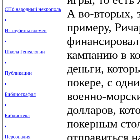
СПб народный некрополь
А во-вторых, 
примеру, Рич
Из глубины времен
финансировал
кампанию в ко
Школа Генеалогии
деньги, котор
Публикации
покере, с одн
военно-морски
Библиография
долларов, кот
Библиотека
покерным сто
отправиться н
Персоналия