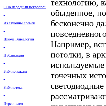
технологию, к
СПб народный некрополь
обыденное, но
бесконечно да
Из глубины времен
повседневного
Школа Генеалогии
Например, вс
потолки, в арк
Публикации
используемые 
Библиография
точечных исто
светодиодные
Библиотека
рассматривают
Персоналия