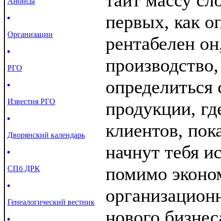
таит массу сл
Анонсы
первых, как о
Организации
рентабелен он
производство,
РГО
определиться 
Известия РГО
продукции, где
клиентов, пок
Дворянский календарь
начнут тебя и
помимо эконо
СПб ДРК
организацион
Генеалогический вестник
нового бизнес