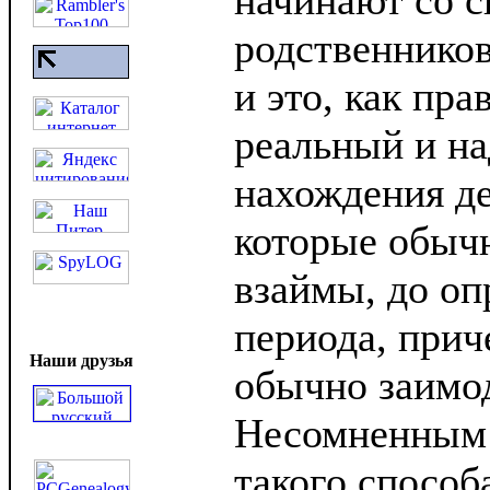
начинают со с
родственников
и это, как пра
реальный и н
нахождения д
которые обыч
взаймы, до оп
периода, при
Наши друзья
обычно заимод
Несомненным
такого способа