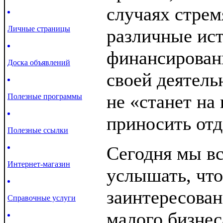
случаях стрем
Личные страницы
различные ис
финансировани
Доска объявлений
своей деятель
не «станет на 
Полезные программы
приносить отд
Полезные ссылки
Сегодня мы в
Интернет-магазин
услышать, что
заинтересован
Справочные услуги
малого бизнеса