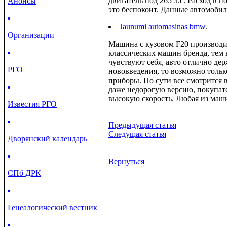
двигатель под 265 л.с. Расход в
Анонсы
это беспокоит. Данные автомобил
Jaunumi automasinas bmw
.
Организации
Машина с кузовом F20 производит
классических машин бренда, тем 
чувствуют себя, авто отлично дер
РГО
нововведения, то возможно только
приборы. По сути все смотрится 
даже недорогую версию, покупател
высокую скорость. Любая из маш
Известия РГО
Предыдущая статья
Следущая статья
Дворянский календарь
Вернуться
СПб ДРК
Генеалогический вестник