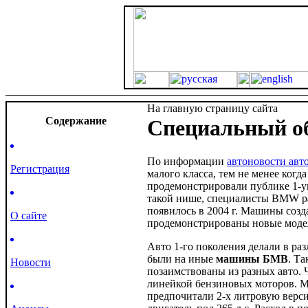
На главную страницу сайта
Cодержание
Специальный о
По информации
автоновости авт
Регистрация
малого класса, тем не менее ког
продемонстрировали публике 1-ую
такой нише, специалисты BMW ра
появилось в 2004 г. Машины созд
О сайте
продемонстрированы новые модел
Авто 1-го поколения делали в ра
были на иные
машины БМВ
. Т
Новости
позаимствованы из разных авто. 
линейкой бензиновых моторов. Ма
предпочитали 2-х литровую верси