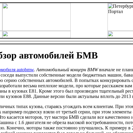
бзор автомобилей БМВ
омобиля autobmw
.
Автомобильный концерн BMW
вначале не план
да соседи выпустили собственные модели бюджетных машин, бава
 серию собственных автомобилей. В попытках конкурировать с M
зработали весьма неплохие модели, про которые расскажем вам
аны в кузовах E81. Кроме этого был произведен тщательный реста
и кузовов E88. Данные версии были актуальны вплоть до 2013 г
зличных типах кузова, стараясь угождать всем клиентам. При эт
ак например подвеску взяли от третьей серии, при этом элементы
Что касается моторов, тут мастера БМВ сделали все качественно
шина с 1.6 двигателя не обрела высокой востребованности, по
ю. Конечно, моторы также постоянно улучшались. К примеру в 2