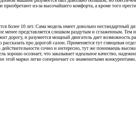
 подобной машине разумеется был довольно большой, но обеспеч
и приобретают из-за высочайшего комфорта, а кроме того прест
ся более 10 лет. Сама модель имеет довольно нестандартный диз
не менее представляется слишком раздутым и сглаженным. Тем 
жит дорогу, и разумеется мощный двигатель дает возможность ра
 рассказать про дорогой салон. Применяется тут глянцевая отдел
в действительности сочно и интересно, тут же понимаешь высок
ь хорошо осознает, что заказывает идеальное качество, надежно
ин этой марки легко соперничает со знаменитыми конкурентами.