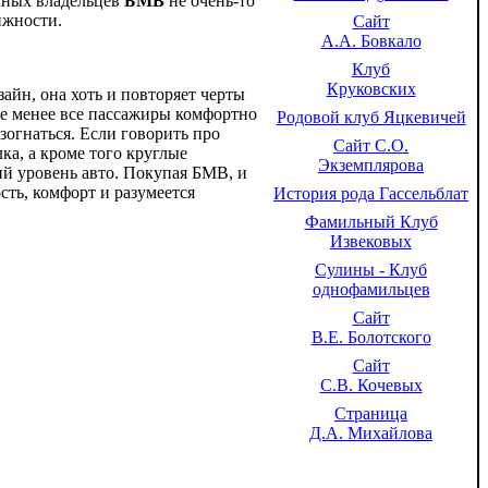
енных владельцев
БМВ
не очень-то
ижности.
Сайт
А.А. Бовкало
Клуб
Круковских
айн, она хоть и повторяет черты
не менее все пассажиры комфортно
Родовой клуб Яцкевичей
зогнаться. Если говорить про
Сайт С.О.
ка, а кроме того круглые
Экземплярова
ий уровень авто. Покупая БМВ, и
сть, комфорт и разумеется
История рода Гассельблат
Фамильный Клуб
Извековых
Сулины - Клуб
однофамильцев
Сайт
В.Е. Болотского
Сайт
С.В. Кочевых
Страница
Д.А. Михайлова