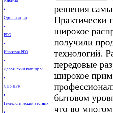
Анонсы
решения самых
Практически 
Организации
широкое расп
РГО
получили про
технологий. Р
Известия РГО
передовые ра
Дворянский календарь
широкое прим
профессиональ
СПб ДРК
бытовом уровн
Генеалогический вестник
что во многом