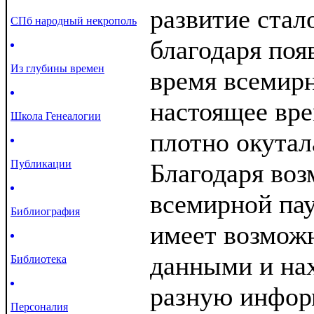
развитие ста
СПб народный некрополь
благодаря поя
Из глубины времен
время всемир
настоящее вре
Школа Генеалогии
плотно окутал
Публикации
Благодаря во
всемирной па
Библиография
имеет возмож
данными и на
Библиотека
разную инфор
Персоналия