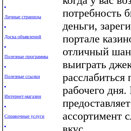
когда у вас во
потребность б
Личные страницы
деньги, зарег
портале кази
Доска объявлений
отличный шанс
Полезные программы
выиграть джек
расслабиться 
Полезные ссылки
рабочего дня.
Интернет-магазин
предоставляе
ассортимент с
Справочные услуги
вкус.