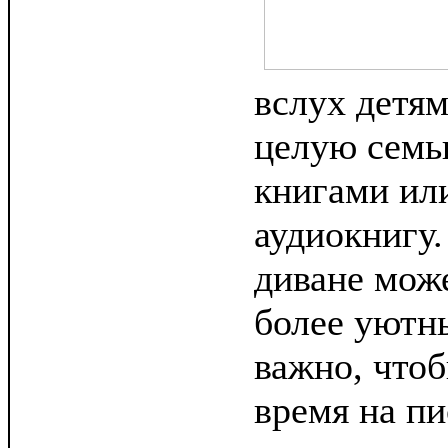
вслух детя
целую семь
книгами ил
аудиокнигу.
диване може
более уютн
важно, чтоб
время на п