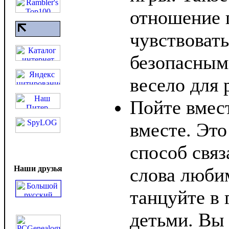
отношение 
чувствоват
безопасными
весело для 
Пойте вмест
вместе. Эт
способ свя
Наши друзья
слова люби
танцуйте в 
детьми. Вы