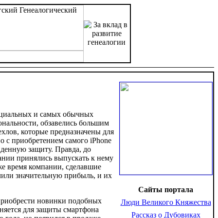
ециальных и самых обычных
ональности, обзавелись большим
хлов, которые предназначены для
о с приобретением самого iPhone
йденную защиту. Правда, до
ании принялись выпускать к нему
же время компании, сделавшие
чили значительную прибыль, и их
Сайты портала
 приобрести новинки подобных
Люди Великого Княжества
еняется для защиты смартфона
Рассказ о Дубовиках