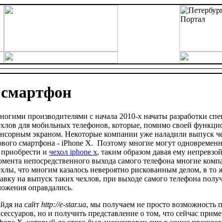
 смартфон
ногими производителями с начала 2010-х начаты разработки сп
ехлов для мобильных телефонов, которые, помимо своей функци
енсорным экраном. Некоторые компании уже наладили выпуск че
ового смартфона - iPhone Х. Поэтому многие могут одновременн
 приобрести и
чехол iphone x
, таким образом давая ему непревзо
омента непосредственного выхода самого телефона многие комп
ехлы, что многим казалось невероятно рискованным делом, в то 
тавку на выпуск таких чехлов, при выходе самого телефона полу
ложения оправдались.
айдя на сайт
http://e-star.ua
, мы получаем не просто возможность
ксессуаров, но и получить представление о том, что сейчас прим