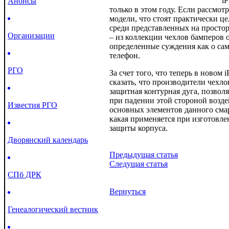
i
Анонсы
только в этом году. Если рассмо
модели, что стоят практически це
среди представленных на простор
Организации
– из коллекции чехлов бамперов 
определенные суждения как о само
телефон.
РГО
За счет того, что теперь в ново
сказать, что производители чехло
защитная контурная дуга, позвол
при падении этой стороной возде
Известия РГО
основных элементов данного сма
какая применяется при изготовле
защиты корпуса.
Дворянский календарь
Предыдущая статья
Следущая статья
СПб ДРК
Вернуться
Генеалогический вестник