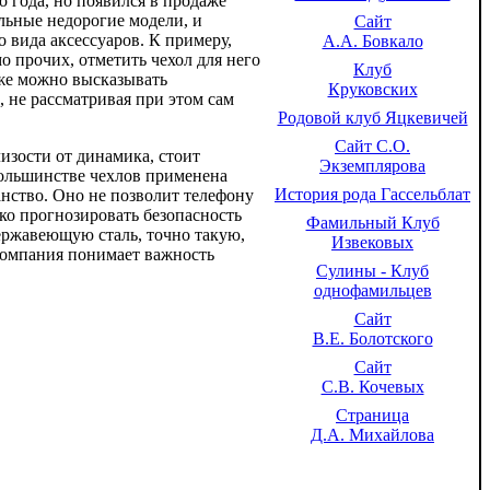
о года, но появился в продаже
ельные недорогие модели, и
Сайт
о вида аксессуаров. К примеру,
А.А. Бовкало
о прочих, отметить чехол для него
Клуб
уже можно высказывать
Круковских
, не рассматривая при этом сам
Родовой клуб Яцкевичей
Сайт С.О.
изости от динамика, стоит
Экземплярова
 большинстве чехлов применена
История рода Гассельблат
анство. Оно не позволит телефону
тко прогнозировать безопасность
Фамильный Клуб
ержавеющую сталь, точно такую,
Извековых
 компания понимает важность
Сулины - Клуб
однофамильцев
Сайт
В.Е. Болотского
Сайт
С.В. Кочевых
Страница
Д.А. Михайлова