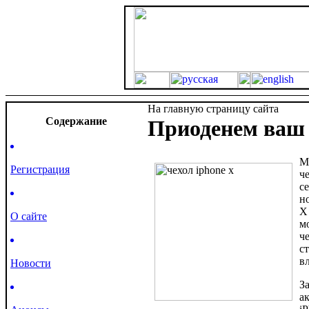
На главную страницу сайта
Cодержание
Приоденем ваш
М
Регистрация
ч
с
н
Х
О сайте
м
ч
с
в
Новости
З
а