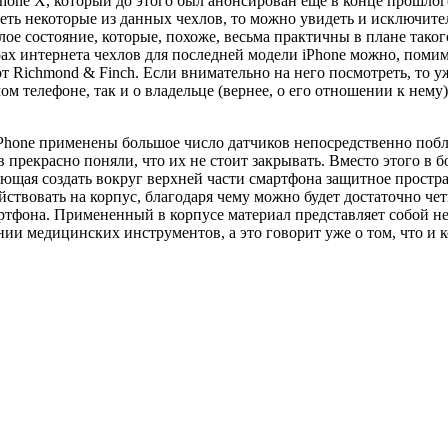
Phone Х, который до этого был анонсирован еще в конце прошлог
треть некоторые из данных чехлов, то можно увидеть и исключит
лое состояние, которые, похоже, весьма практичны в плане таког
ах интернета чехлов для последней модели iPhone можно, помим
от Richmond & Finch. Если внимательно на него посмотреть, то 
м телефоне, так и о владельце (вернее, о его отношении к нему)
м iPhone применены большое число датчиков непосредственно побл
в прекрасно поняли, что их не стоит закрывать. Вместо этого в
яющая создать вокруг верхней части смартфона защитное простр
йствовать на корпус, благодаря чему можно будет достаточно че
ртфона. Примененный в корпусе материал представляет собой н
нии медицинских инструментов, а это говорит уже о том, что и