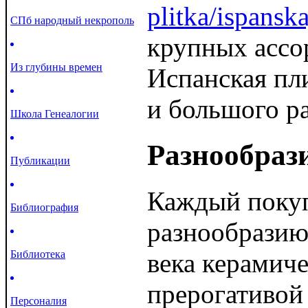
plitka/ispanska
СПб народный некрополь
крупных ассо
Из глубины времен
Испанская пли
и большого р
Школа Генеалогии
Разнообрази
Публикации
Каждый покуп
Библиография
разнообразию
Библиотека
века керамиче
прерогативой 
Персоналия