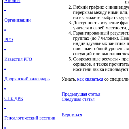
Анонсы
н
Гибкий график: с индивиду
перерывы между ними или, 
но вы можете выбрать курсы
Организации
Доступность: изучение фра
учителя в своей местности, 
Гарантированный результат
группах (до 7 человек). Пе
РГО
индивидуальных занятиях п
повышает общий уровень вл
ситуаций или выполняя экз
Современные ресурсы - пре
Известия РГО
сериалов, а также прочитат
носители языка используют
Дворянский календарь
Узнать,
как связаться
со специали
Предыдущая статья
СПб ДРК
Следущая статья
Вернуться
Генеалогический вестник