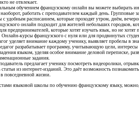
икто не отвлекает.
альным обучением французскому онлайн вы можете выбирать ин
наоборот, работать с преподавателем каждый день. Групповые з
 с удобным расписанием, которые проходят утром, днём, вечеро
нцузского онлайн подходит для жителей небольших городков, ко
для предпринимателей, которые хотят изучать язык, но не хотят 
. Онлайн-курсы французского с нуля или для продвинутых студе
дагог уделяет внимание каждому ученику, выявляет пробелы в зна
едагог разрабатывает программу, учитывающую цели, интересы 
адения языком, уделяя особое внимание деловой переписке, раз
аменационные задания.
подаватель предлагает ученику посмотреть видеоролики, отрыв
ь статьи из интернет-изданий. Это даёт возможность познакомить
 в повседневной жизни.
стами языковой школы по обучению французскому языку, можно,