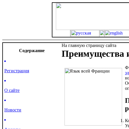
На главную страницу сайта
Cодержание
Преимущества и
Ф
Регистрация
зд
н
О
о
О сайте
П
р
Новости
К
У