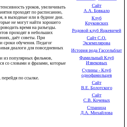
Сайт
тенсивность уроков, увеличивать
А.А. Бовкало
анятия проходят по расписанию,
м, в выходные или в будние дни.
Клуб
торые не могут найти хорошего
Круковских
проводить время на разъезды.
Родовой клуб Яцкевичей
нтов проходят в небольших
ниях, даёт советы. При
Сайт С.О.
и сроки обучения. Педагог
Экземплярова
вивая диалоги для повседневных
История рода Гассельблат
Фамильный Клуб
ки из популярных фильмов,
Извековых
ся со словами и фразами, которые
Сулины - Клуб
однофамильцев
 перейдя по ссылке.
Сайт
В.Е. Болотского
Сайт
С.В. Кочевых
Страница
Д.А. Михайлова