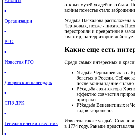
Анонсы
открыт музей усадебного быта. П
войны поместье стало заброшенны
Усадьба Пасхалова расположена в
Организации
Чертковых, позже - писатель Пасх
перестроили и превратили в замо
квартир, на территории действует
РГО
Какие еще есть инте
Известия РГО
Среди самых интересных и краси
Усадьба Чернышевых в с. Я
богатых в России. Сейчас к
Дворянский календарь
после войны здание сильно 
PУсадьба архитектора Хрено
эффектно совместил природ
призраки.
СПб ДРК
PУсадьба Веневитиных и Чок
годов заброшено.
Известна также усадьба Семеновс
Генеалогический вестник
в 1774 году. Раньше представлял