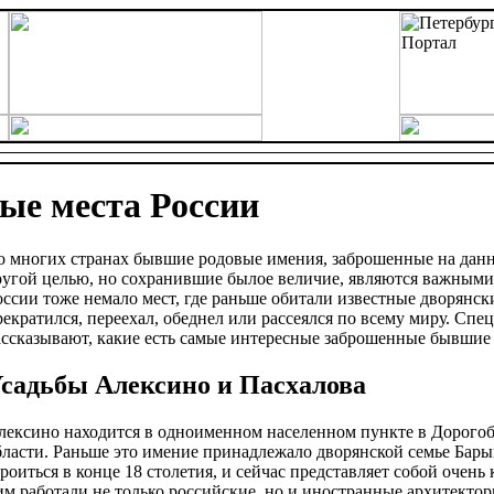
вые места России
о многих странах бывшие родовые имения, заброшенные на дан
ругой целью, но сохранившие былое величие, являются важными
оссии тоже немало мест, где раньше обитали известные дворянск
рекратился, переехал, обеднел или рассеялся по всему миру. Сп
ассказывают, какие есть самые интересные заброшенные бывшие
садьбы Алексино и Пасхалова
лексино находится в одноименном населенном пункте в Дорого
бласти. Раньше это имение принадлежало дворянской семье Бар
троиться в конце 18 столетия, и сейчас представляет собой очен
им работали не только российские, но и иностранные архитектор