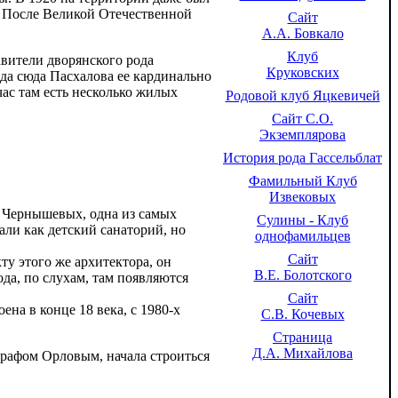
. После Великой Отечественной
Сайт
А.А. Бовкало
Клуб
авители дворянского рода
Круковских
зда сюда Пасхалова ее кардинально
час там есть несколько жилых
Родовой клуб Яцкевичей
Сайт С.О.
Экземплярова
История рода Гассельблат
Фамильный Клуб
Извековых
я Чернышевых, одна из самых
Сулины - Клуб
али как детский санаторий, но
однофамильцев
Сайт
ту этого же архитектора, он
В.Е. Болотского
да, по слухам, там появляются
Сайт
на в конце 18 века, с 1980-х
С.В. Кочевых
Страница
Д.А. Михайлова
графом Орловым, начала строиться