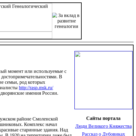
ный момент или используемые с
 достопримечательностями. В
ие семьи, род которых
ециалисты
http://rasp.msk.ru/
 дворянские имения России.
Сайты портала
бужском районе Смоленской
ышниковых. Комплекс начал
Люди Великого Княжества
ь красивые старинные здания. Над
Рассказ о Дубовиках
ы. В 1920 на территории даже был