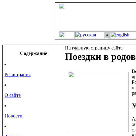
На главную страницу сайта
Cодержание
Поездки в родо
В
Регистрация
д
Р
п
р
О сайте
У
Новости
А
о
с
н