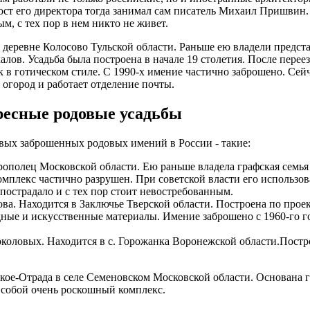
ост его директора тогда занимал сам писатель Михаил Пришвин
м, с тех пор в нем никто не живет.
 деревне Колосово Тульской области. Раньше ею владели предст
алов. Усадьба была построена в начале 19 столетия. После перее
к в готическом стиле. С 1990-х имение частично заброшено. Сей
 огород и работает отделение почты.
ресные родовые усадьбы
вых заброшенных родовых имений в России - такие:
рополец Московской области. Ею раньше владела графская семь
омплекс частично разрушен. При советской власти его использов
пострадало и с тех пор стоит невостребованным.
ва. Находится в Заключье Тверской области. Построена по проек
ные и искусственные материалы. Имение заброшено с 1960-го го
оловых. Находится в с. Горожанка Воронежской области.Построе
кое-Отрада в селе Семеновском Московской области. Основана 
а собой очень роскошный комплекс.