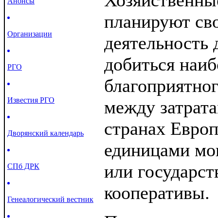
Хозяйственны
Анонсы
планируют св
Организации
деятельность 
добиться наиб
РГО
благоприятно
Известия РГО
между затрата
странах Евро
Дворянский календарь
единицами мо
или государс
СПб ДРК
кооперативы.
Генеалогический вестник