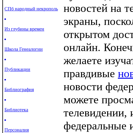
новостей на т
СПб народный некрополь
экраны, поско
Из глубины времен
открытом дос
онлайн. Конеч
Школа Генеалогии
желаете изуча
Публикации
правдивые
но
новости феде
Библиография
можете просма
телевидении, 
Библиотека
федеральные 
Персоналия