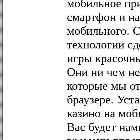
мобильное пр
смартфон и на
мобильного. 
технологии с
игры красочн
Они ни чем не
которые мы о
браузере. Уст
казино на моб
Вас будет нам