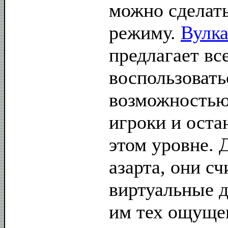
можно сделать
режиму.
Вулка
предлагает вс
воспользовать
возможностью
игроки и оста
этом уровне. 
азарта, они сч
виртуальные д
им тех ощущен