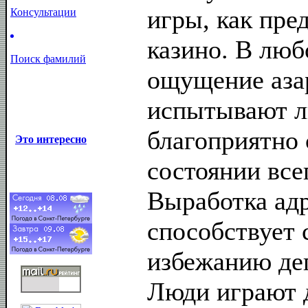
игры, как пре
Консультации
казино. В люб
Поиск фамилий
ощущение азар
испытывают л
благоприятно 
Это интересно
состоянии все
Выработка ад
способствует 
избежанию де
Люди играют д