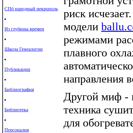
грамотной уст
СПб народный некрополь
риск исчезает
модели
ballu.
Из глубины времен
режимами расс
плавного охл
Школа Генеалогии
автоматическо
Публикации
направления в
Библиография
Другой миф - 
техника сушит
Библиотека
для обогреват
Персоналия