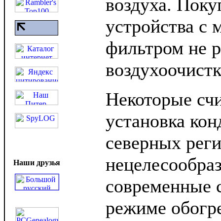
воздуха. Поку
устройства с
фильтром не р
воздухоочистк
Некоторые счи
установка кон
северных рег
нецелесообраз
Наши друзья
современные 
режиме обогре