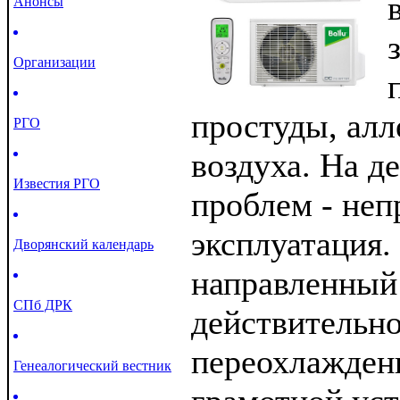
Анонсы
Организации
простуды, алл
РГО
воздуха. На д
Известия РГО
проблем - неп
эксплуатация.
Дворянский календарь
направленный 
СПб ДРК
действительно
переохлаждени
Генеалогический вестник