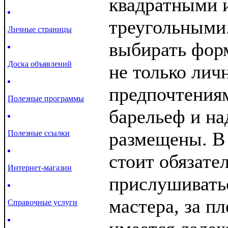
квадратными 
треугольными
Личные страницы
выбирать форм
Доска объявлений
не только ли
предпочтениям
Полезные программы
барельеф и на
размещены. В 
Полезные ссылки
стоит обязате
Интернет-магазин
прислушивать
мастера, за п
Справочные услуги