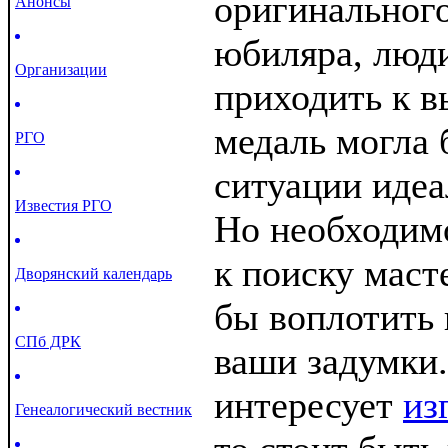
оригинального
Анонсы
юбиляра, люди
Организации
приходить к в
медаль могла 
РГО
ситуации иде
Известия РГО
Но необходим
к поиску маст
Дворянский календарь
бы воплотить 
СПб ДРК
ваши задумки.
интересует
из
Генеалогический вестник