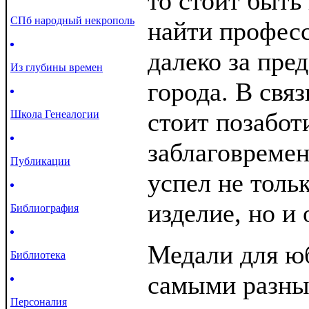
то стоит быть
СПб народный некрополь
найти професс
далеко за пре
Из глубины времен
города. В связ
стоит позабот
Школа Генеалогии
заблаговремен
Публикации
успел не толь
изделие, но и 
Библиография
Медали для ю
Библиотека
самыми разны
Персоналия